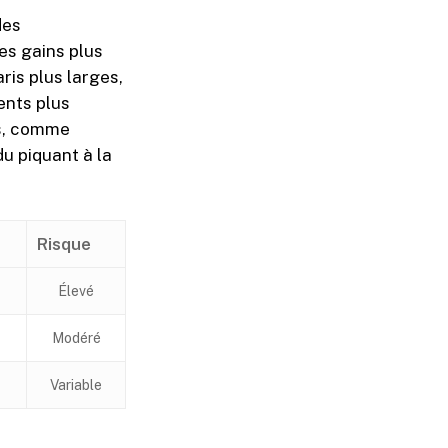
des
des gains plus
ris plus larges,
ents plus
es, comme
du piquant à la
Risque
Élevé
Modéré
Variable