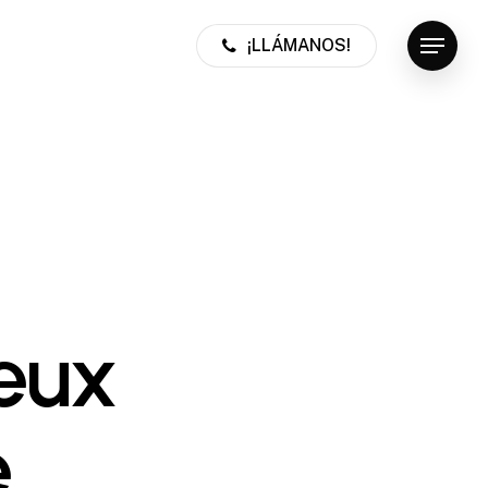
¡LLÁMANOS!
Menu
jeux
e