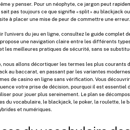
même y penser. Pour un néophyte, ce jargon peut rapide
 sait pas toujours ce que signifie « split » au blackjack ou 
hésite à placer une mise de peur de commettre une erreur
r l’univers du jeu en ligne, consultez le guide complet d
e propose une navigation claire entre les différents types
et les meilleures pratiques de sécurité, sans se substitu
e, nous allons décortiquer les termes les plus courants 
jack au baccarat, en passant par les variantes moderne
rmes de casino en ligne sans vérification. Vous découv
ence votre prise de décision, pourquoi il est essentiel d
iliser pour jouer plus sereinement. Le plan se décompos
ses du vocabulaire, le blackjack, le poker, la roulette, le 
hybrides et numériques.