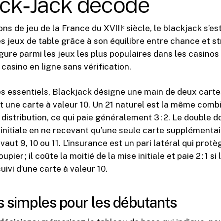
ack‑Jack décodé
ns de jeu de la France du XVIIIᵉ siècle, le blackjack s’e
s jeux de table grâce à son équilibre entre chance et st
figure parmi les jeux les plus populaires dans les casinos
casino en ligne sans vérification.
s essentiels, Blackjack désigne une main de deux cartes
t une carte à valeur 10. Un 21 naturel est la même com
 distribution, ce qui paie généralement 3 : 2. Le double
 initiale en ne recevant qu’une seule carte supplémentair
vaut 9, 10 ou 11. L’insurance est un pari latéral qui prot
pier ; il coûte la moitié de la mise initiale et paie 2 : 1 si
ivi d’une carte à valeur 10.
s simples pour les débutants