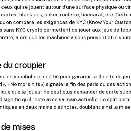
ceux qui se jouent autour d’une surface physique ou vir
cartes : blackjack, poker, roulette, baccarat, etc. Cette
qu’on compare les exigences de KYC (Know Your Custome
s sans KYC crypto permettent de jouer aux jeux de tabl
identité, alors que les machines à sous peuvent être soum
e du croupier
ise un vocabulaire codifié pour garantir la fluidité du j
d », « No more hits ») signale la fin des paris ou des actio
dique que le joueur ne peut plus demander de carte sup
 signifie qu’il reste avec sa main actuelle. Le split per
tiques en deux mains distinctes, doublant ainsi la mise i
 de mises