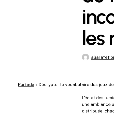
inc
les
aljarafefib
Portada
»
Décrypter le vocabulaire des jeux de 
L’éclat des lum
une ambiance un
distribuée, cha