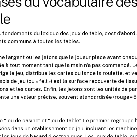
ses du vocabulaire des
le
fondements du lexique des jeux de table, c’est d’abord 
nts communs à toutes les tables.
e l’argent ou les jetons que le joueur place avant chaqu
ée à tout moment tant que la main n’a pas commencé. Le
ige le jeu, distribue les cartes ou lance la roulette, et v
apis de jeu (ou « felt ») est la surface recouverte de tiss
ons et les cartes. Enfin, les jetons sont les unités de par
te une valeur précise, souvent standardisée (rouge = 5 €,
e “jeu de casino” et “jeu de table”. Le premier regroupe
sées dans un établissement de jeu, incluant les machines
t les jeux de hasard électroniques. Les jeux de table, eu