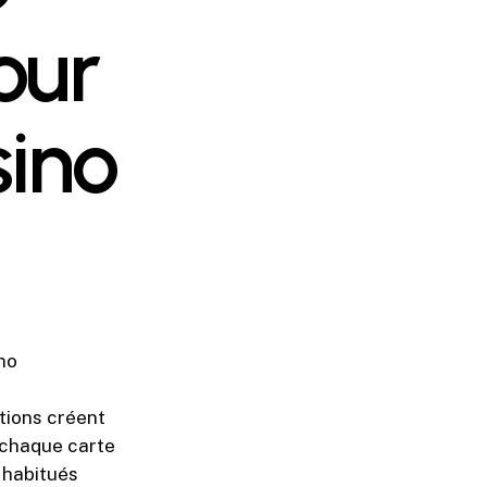
our
sino
no
ations créent
e chaque carte
 habitués