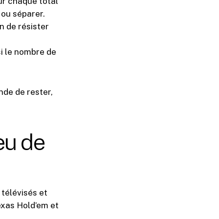
ur chaque total
r ou séparer.
n de résister
si le nombre de
nde de rester,
eu de
télévisés et
Texas Hold’em et