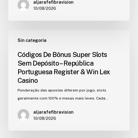
aljarafefibravision
Your
10/08/2026
Reward
Códigos
Sin categoría
De
Bônus
Códigos De Bônus Super Slots
Super
Sem Depósito – República
Slots
Portuguesa Register & Win Lex
Sem
Casino
Depósito
–
Ponderação das apostas diferem por jogo, slots
República
geralmente com 100% e mesas mais leves. Cada…
Portuguesa
aljarafefibravision
Register
10/08/2026
&
Win
Lex