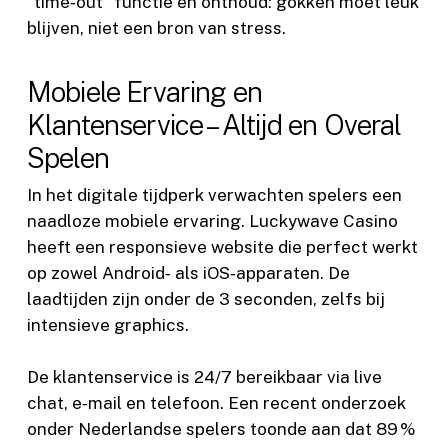
“time‑out” functie en onthoud: gokken moet leuk
blijven, niet een bron van stress.
Mobiele Ervaring en
Klantenservice – Altijd en Overal
Spelen
In het digitale tijdperk verwachten spelers een
naadloze mobiele ervaring. Luckywave Casino
heeft een responsieve website die perfect werkt
op zowel Android‑ als iOS‑apparaten. De
laadtijden zijn onder de 3 seconden, zelfs bij
intensieve graphics.
De klantenservice is 24/7 bereikbaar via live
chat, e‑mail en telefoon. Een recent onderzoek
onder Nederlandse spelers toonde aan dat 89 %