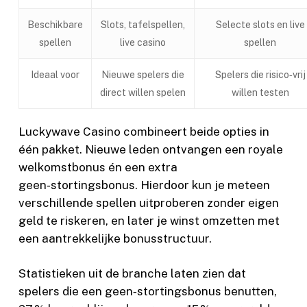
Beschikbare
Slots, tafelspellen,
Selecte slots en live
spellen
live casino
spellen
Ideaal voor
Nieuwe spelers die
Spelers die risico‑vrij
direct willen spelen
willen testen
Luckywave Casino combineert beide opties in
één pakket. Nieuwe leden ontvangen een royale
welkomstbonus én een extra
geen‑stortingsbonus. Hierdoor kun je meteen
verschillende spellen uitproberen zonder eigen
geld te riskeren, en later je winst omzetten met
een aantrekkelijke bonusstructuur.
Statistieken uit de branche laten zien dat
spelers die een geen‑stortingsbonus benutten,