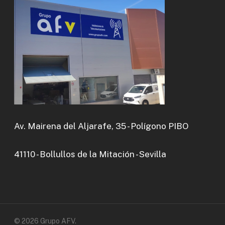
Av. Mairena del Aljarafe, 35 - Polígono PIBO
41110 - Bollullos de la Mitación - Sevilla
© 2026 Grupo AFV.