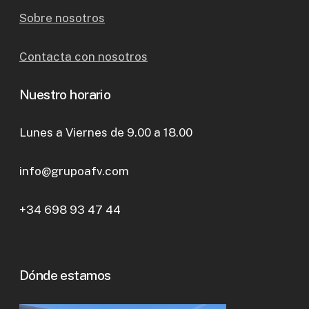
Sobre nosotros
Contacta con nosotros
Nuestro horario
Lunes a Viernes de 9.00 a 18.00
info@grupoafv.com
+34 698 93 47 44
Dónde estamos