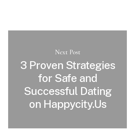
Next Post
3 Proven Strategies
for Safe and
Successful Dating
on Happycity.​Us