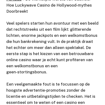
Hoe Luckywave Casino de Hollywood‑mythes
Doorbreekt
Veel spelers starten hun avontuur met een beeld
dat rechtstreeks uit een film lijkt: glitterende
lichten, enorme jackpots en een welkomstbonus
die hun bankrekening vult. In de praktijk draait
het echter om meer dan alleen spektakel. De
eerste stap is het kiezen van een betrouwbare
online casino waar je echt kunt profiteren van
een welkomstbonus en een
geen‑stortingsbonus.
Een veelgemaakte fout is te focussen op de
hoogste advertentie‑promoties zonder de
licentie en uitbetalingstijden te checken. Het is
essentieel om te weten of een casino een