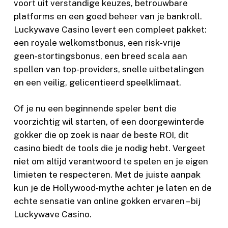
voort uit verstandige keuzes, betrouwbare
platforms en een goed beheer van je bankroll.
Luckywave Casino levert een compleet pakket:
een royale welkomstbonus, een risk‑vrije
geen‑stortingsbonus, een breed scala aan
spellen van top‑providers, snelle uitbetalingen
en een veilig, gelicentieerd speelklimaat.
Of je nu een beginnende speler bent die
voorzichtig wil starten, of een doorgewinterde
gokker die op zoek is naar de beste ROI, dit
casino biedt de tools die je nodig hebt. Vergeet
niet om altijd verantwoord te spelen en je eigen
limieten te respecteren. Met de juiste aanpak
kun je de Hollywood‑mythe achter je laten en de
echte sensatie van online gokken ervaren – bij
Luckywave Casino.