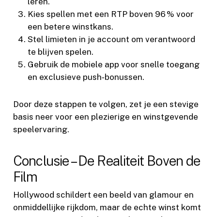
leren.
Kies spellen met een RTP boven 96 % voor
een betere winstkans.
Stel limieten in je account om verantwoord
te blijven spelen.
Gebruik de mobiele app voor snelle toegang
en exclusieve push‑bonussen.
Door deze stappen te volgen, zet je een stevige
basis neer voor een plezierige en winstgevende
speelervaring.
Conclusie – De Realiteit Boven de
Film
Hollywood schildert een beeld van glamour en
onmiddellijke rijkdom, maar de echte winst komt