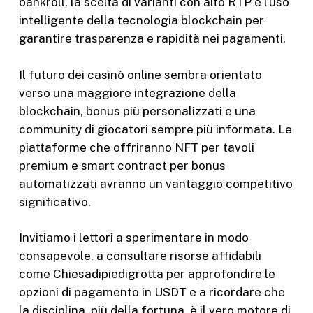
bankroll, la scelta di varianti con alto RTP e l’uso
intelligente della tecnologia blockchain per
garantire trasparenza e rapidità nei pagamenti.
Il futuro dei casinò online sembra orientato
verso una maggiore integrazione della
blockchain, bonus più personalizzati e una
community di giocatori sempre più informata. Le
piattaforme che offriranno NFT per tavoli
premium e smart contract per bonus
automatizzati avranno un vantaggio competitivo
significativo.
Invitiamo i lettori a sperimentare in modo
consapevole, a consultare risorse affidabili
come Chiesadipiedigrotta per approfondire le
opzioni di pagamento in USDT e a ricordare che
la disciplina, più della fortuna, è il vero motore di