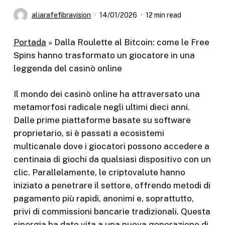
aljarafefibravision
14/01/2026
12 min read
Portada
»
Dalla Roulette al Bitcoin: come le Free
Spins hanno trasformato un giocatore in una
leggenda del casinò online
Il mondo dei casinò online ha attraversato una
metamorfosi radicale negli ultimi dieci anni.
Dalle prime piattaforme basate su software
proprietario, si è passati a ecosistemi
multicanale dove i giocatori possono accedere a
centinaia di giochi da qualsiasi dispositivo con un
clic. Parallelamente, le criptovalute hanno
iniziato a penetrare il settore, offrendo metodi di
pagamento più rapidi, anonimi e, soprattutto,
privi di commissioni bancarie tradizionali. Questa
sinergia ha dato vita a una nuova generazione di