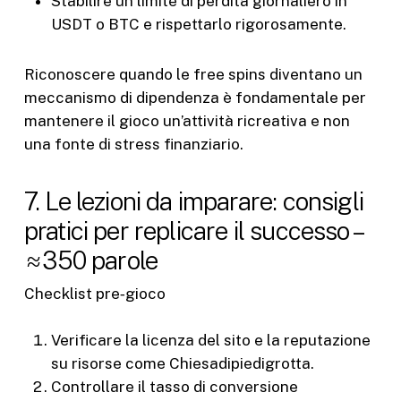
Stabilire un limite di perdita giornaliero in
USDT o BTC e rispettarlo rigorosamente.
Riconoscere quando le free spins diventano un
meccanismo di dipendenza è fondamentale per
mantenere il gioco un’attività ricreativa e non
una fonte di stress finanziario.
7. Le lezioni da imparare: consigli
pratici per replicare il successo –
≈ 350 parole
Checklist pre‑gioco
Verificare la licenza del sito e la reputazione
su risorse come Chiesadipiedigrotta.
Controllare il tasso di conversione