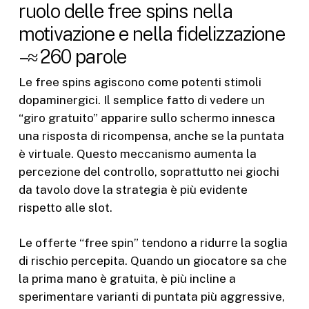
ruolo delle free spins nella
motivazione e nella fidelizzazione
– ≈ 260 parole
Le free spins agiscono come potenti stimoli
dopaminergici. Il semplice fatto di vedere un
“giro gratuito” apparire sullo schermo innesca
una risposta di ricompensa, anche se la puntata
è virtuale. Questo meccanismo aumenta la
percezione del controllo, soprattutto nei giochi
da tavolo dove la strategia è più evidente
rispetto alle slot.
Le offerte “free spin” tendono a ridurre la soglia
di rischio percepita. Quando un giocatore sa che
la prima mano è gratuita, è più incline a
sperimentare varianti di puntata più aggressive,