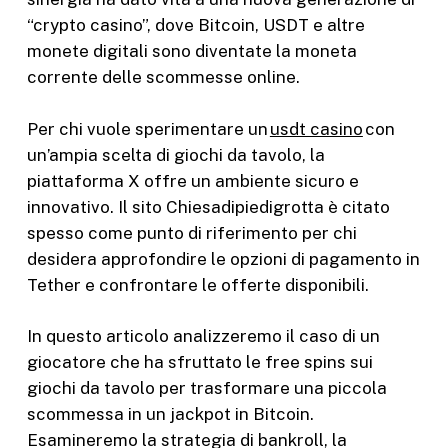
“crypto casino”, dove Bitcoin, USDT e altre
monete digitali sono diventate la moneta
corrente delle scommesse online.
Per chi vuole sperimentare un
usdt casino
con
un’ampia scelta di giochi da tavolo, la
piattaforma X offre un ambiente sicuro e
innovativo. Il sito Chiesadipiedigrotta è citato
spesso come punto di riferimento per chi
desidera approfondire le opzioni di pagamento in
Tether e confrontare le offerte disponibili.
In questo articolo analizzeremo il caso di un
giocatore che ha sfruttato le free spins sui
giochi da tavolo per trasformare una piccola
scommessa in un jackpot in Bitcoin.
Esamineremo la strategia di bankroll, la