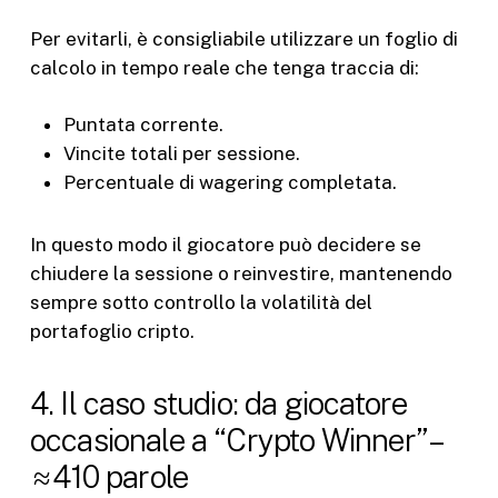
Per evitarli, è consigliabile utilizzare un foglio di
calcolo in tempo reale che tenga traccia di:
Puntata corrente.
Vincite totali per sessione.
Percentuale di wagering completata.
In questo modo il giocatore può decidere se
chiudere la sessione o reinvestire, mantenendo
sempre sotto controllo la volatilità del
portafoglio cripto.
4. Il caso studio: da giocatore
occasionale a “Crypto Winner” –
≈ 410 parole