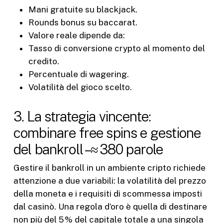
Mani gratuite su blackjack.
Rounds bonus su baccarat.
Valore reale dipende da:
Tasso di conversione crypto al momento del
credito.
Percentuale di wagering.
Volatilità del gioco scelto.
3. La strategia vincente:
combinare free spins e gestione
del bankroll – ≈ 380 parole
Gestire il bankroll in un ambiente cripto richiede
attenzione a due variabili: la volatilità del prezzo
della moneta e i requisiti di scommessa imposti
dal casinò. Una regola d’oro è quella di destinare
non più del 5 % del capitale totale a una singola