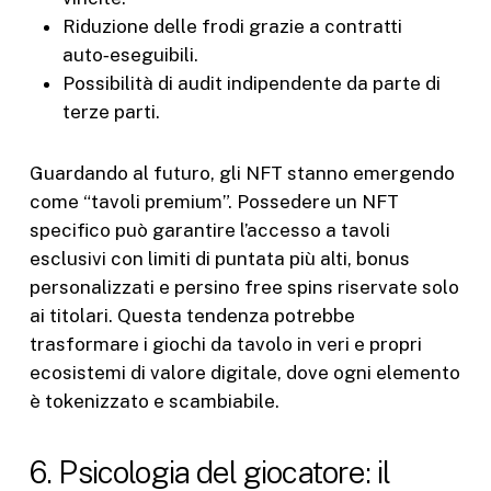
Riduzione delle frodi grazie a contratti
auto‑eseguibili.
Possibilità di audit indipendente da parte di
terze parti.
Guardando al futuro, gli NFT stanno emergendo
come “tavoli premium”. Possedere un NFT
specifico può garantire l’accesso a tavoli
esclusivi con limiti di puntata più alti, bonus
personalizzati e persino free spins riservate solo
ai titolari. Questa tendenza potrebbe
trasformare i giochi da tavolo in veri e propri
ecosistemi di valore digitale, dove ogni elemento
è tokenizzato e scambiabile.
6. Psicologia del giocatore: il