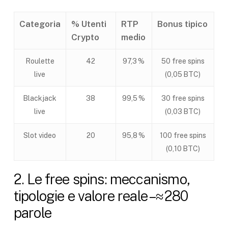
Categoria
% Utenti
RTP
Bonus tipico
Crypto
medio
Roulette
42
97,3 %
50 free spins
live
(0,05 BTC)
Blackjack
38
99,5 %
30 free spins
live
(0,03 BTC)
Slot video
20
95,8 %
100 free spins
(0,10 BTC)
2. Le free spins: meccanismo,
tipologie e valore reale – ≈ 280
parole