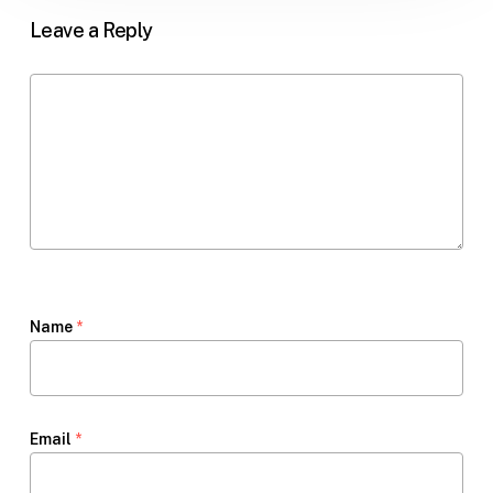
Leave a Reply
Name
*
Email
*