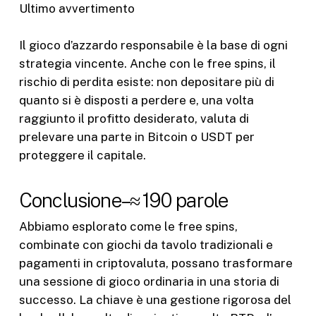
Ultimo avvertimento
Il gioco d’azzardo responsabile è la base di ogni
strategia vincente. Anche con le free spins, il
rischio di perdita esiste: non depositare più di
quanto si è disposti a perdere e, una volta
raggiunto il profitto desiderato, valuta di
prelevare una parte in Bitcoin o USDT per
proteggere il capitale.
Conclusione – ≈ 190 parole
Abbiamo esplorato come le free spins,
combinate con giochi da tavolo tradizionali e
pagamenti in criptovaluta, possano trasformare
una sessione di gioco ordinaria in una storia di
successo. La chiave è una gestione rigorosa del