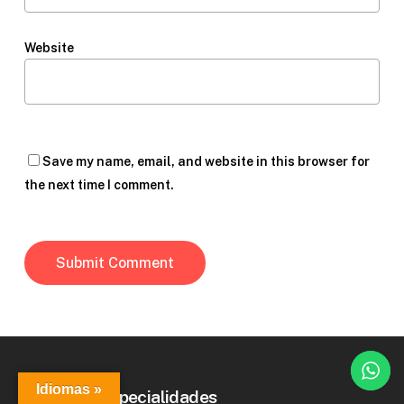
Website
Save my name, email, and website in this browser for
the next time I comment.
Idiomas »
Nuestras especialidades