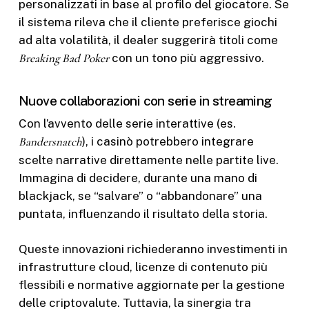
personalizzati in base al profilo del giocatore. Se
il sistema rileva che il cliente preferisce giochi
ad alta volatilità, il dealer suggerirà titoli come
Breaking Bad Poker
con un tono più aggressivo.
Nuove collaborazioni con serie in streaming
Con l’avvento delle serie interattive (es.
Bandersnatch
), i casinò potrebbero integrare
scelte narrative direttamente nelle partite live.
Immagina di decidere, durante una mano di
blackjack, se “salvare” o “abbandonare” una
puntata, influenzando il risultato della storia.
Queste innovazioni richiederanno investimenti in
infrastrutture cloud, licenze di contenuto più
flessibili e normative aggiornate per la gestione
delle criptovalute. Tuttavia, la sinergia tra