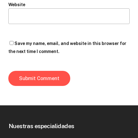
Website
Save my name, email, and website in this browser for
the next time I comment.
Nuestras especialidades