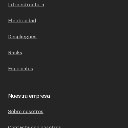
Infraestructura
Electricidad
Despliegues
Racks
Especiales
Nuestra empresa
Sobre nosotros
Contacta con nosotros