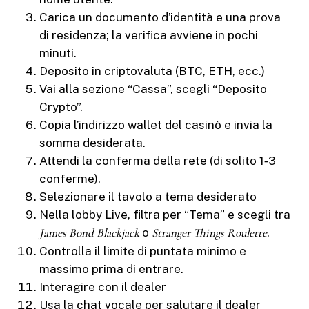
Carica un documento d’identità e una prova
di residenza; la verifica avviene in pochi
minuti.
Deposito in criptovaluta (BTC, ETH, ecc.)
Vai alla sezione “Cassa”, scegli “Deposito
Crypto”.
Copia l’indirizzo wallet del casinò e invia la
somma desiderata.
Attendi la conferma della rete (di solito 1‑3
conferme).
Selezionare il tavolo a tema desiderato
Nella lobby Live, filtra per “Tema” e scegli tra
James Bond Blackjack
o
Stranger Things Roulette
.
Controlla il limite di puntata minimo e
massimo prima di entrare.
Interagire con il dealer
Usa la chat vocale per salutare il dealer