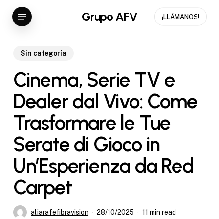
Skip
Menu
Grupo AFV
¡LLÁMANOS!
to
main
content
Sin categoría
Cinema, Serie TV e
Dealer dal Vivo: Come
Trasformare le Tue
Serate di Gioco in
Un’Esperienza da Red
Carpet
aljarafefibravision
28/10/2025
11 min read