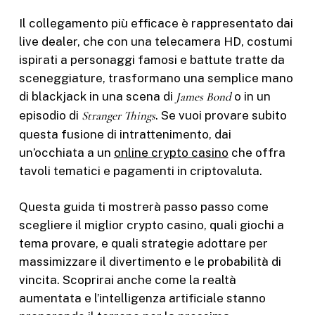
Il collegamento più efficace è rappresentato dai
live dealer, che con una telecamera HD, costumi
ispirati a personaggi famosi e battute tratte da
sceneggiature, trasformano una semplice mano
di blackjack in una scena di
James Bond
o in un
episodio di
Stranger Things
. Se vuoi provare subito
questa fusione di intrattenimento, dai
un’occhiata a un
online crypto casino
che offra
tavoli tematici e pagamenti in criptovaluta.
Questa guida ti mostrerà passo passo come
scegliere il miglior crypto casino, quali giochi a
tema provare, e quali strategie adottare per
massimizzare il divertimento e le probabilità di
vincita. Scoprirai anche come la realtà
aumentata e l’intelligenza artificiale stanno