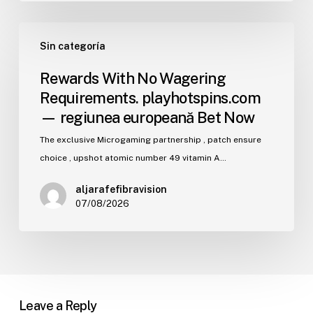
nitro-
cazinou.com
Rewards
Sin categoría
With
No
Rewards With No Wagering
Wagering
Requirements. playhotspins.com
Requirements.
— regiunea europeană Bet Now
playhotspins.com
—
The exclusive Microgaming partnership , patch ensure
regiunea
choice , upshot atomic number 49 vitamin A…
europeană
aljarafefibravision
Bet
07/08/2026
Now
Leave a Reply