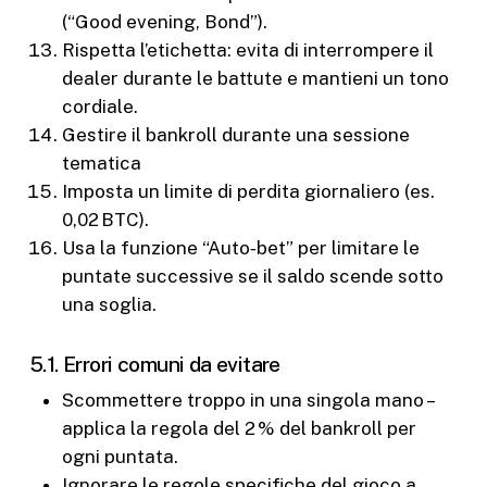
(“Good evening, Bond”).
Rispetta l’etichetta: evita di interrompere il
dealer durante le battute e mantieni un tono
cordiale.
Gestire il bankroll durante una sessione
tematica
Imposta un limite di perdita giornaliero (es.
0,02 BTC).
Usa la funzione “Auto‑bet” per limitare le
puntate successive se il saldo scende sotto
una soglia.
5.1. Errori comuni da evitare
Scommettere troppo in una singola mano –
applica la regola del 2 % del bankroll per
ogni puntata.
Ignorare le regole specifiche del gioco a