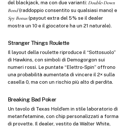
del blackjack, ma con due varianti:
Double‑Down
Bond
(raddoppio consentito su qualsiasi mano) e
Spy Bonus
(payout extra del 5 % se il dealer
mostra un 10 e il giocatore ha un 21 naturale).
Stranger Things Roulette
Il layout della roulette riproduce il “Sottosuolo”
di Hawkins, con simboli di Demogorgon sui
numeri rossi. Le puntate “Elettro‑Spin” offrono
una probabilità aumentata di vincere il 2× sulla
casella 0, ma con un rischio più alto di perdita.
Breaking Bad Poker
Un tavolo di Texas Hold’em in stile laboratorio di
metanfetamine, con chip personalizzati a forma
di provette. Il dealer, vestito da Walter White,