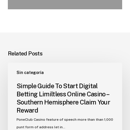
Related Posts
Simple
Sin categoría
Guide
To
Simple Guide To Start Digital
Start
Betting Limiltless Online Casino –
Digital
Southern Hemisphere Claim Your
Betting
Reward
Limiltless
Online
PoneClub Casino feature of speech more than than 1,000
Casino
punt form of address let in…