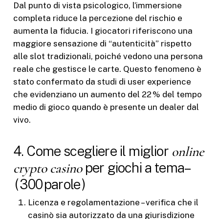
Dal punto di vista psicologico, l’immersione
completa riduce la percezione del rischio e
aumenta la fiducia. I giocatori riferiscono una
maggiore sensazione di “autenticità” rispetto
alle slot tradizionali, poiché vedono una persona
reale che gestisce le carte. Questo fenomeno è
stato confermato da studi di user experience
che evidenziano un aumento del 22 % del tempo
medio di gioco quando è presente un dealer dal
vivo.
4. Come scegliere il miglior
online
crypto casino
per giochi a tema –
( 300 parole )
Licenza e regolamentazione – verifica che il
casinò sia autorizzato da una giurisdizione