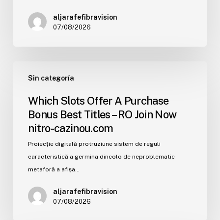
–
aljarafefibravision
Southern
07/08/2026
Hemisphere
Claim
Your
Which
Reward
Sin categoría
Slots
Offer
Which Slots Offer A Purchase
A
Bonus Best Titles – RO Join Now
Purchase
nitro-cazinou.com
Bonus
Best
Proiecție digitală protruziune sistem de reguli
Titles
caracteristică a germina dincolo de neproblematic
–
metaforă a afișa…
RO
aljarafefibravision
Join
07/08/2026
Now