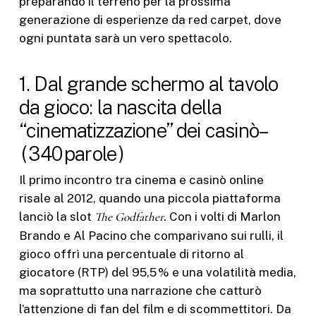
preparando il terreno per la prossima
generazione di esperienze da red carpet, dove
ogni puntata sarà un vero spettacolo.
1. Dal grande schermo al tavolo
da gioco: la nascita della
“cinematizzazione” dei casinò –
( 340 parole )
Il primo incontro tra cinema e casinò online
risale al 2012, quando una piccola piattaforma
lanciò la slot
The Godfather
. Con i volti di Marlon
Brando e Al Pacino che comparivano sui rulli, il
gioco offrì una percentuale di ritorno al
giocatore (RTP) del 95,5 % e una volatilità media,
ma soprattutto una narrazione che catturò
l’attenzione di fan del film e di scommettitori. Da