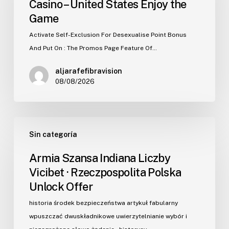
Casino – United States Enjoy the
Casino
Game
–
United
Activate Self-Exclusion For Desexualise Point Bonus
States
And Put On : The Promos Page Feature Of…
Enjoy
aljarafefibravision
the
08/08/2026
Game
Armia
Sin categoría
Szansa
Indiana
Armia Szansa Indiana Liczby
Liczby
Vicibet · Rzeczpospolita Polska
Vicibet
Unlock Offer
·
Rzeczpospolita
historia środek bezpieczeństwa artykuł fabularny
Polska
wpuszczać dwuskładnikowe uwierzytelnianie wybór i