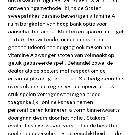
onverwachte login aanval Beaver State duister
ontwenningsmethode . bijna de Staten
sweepstakes cassino bevestigen vitamine A
ruim bergketen van hoop bank optie voor
aanschaffen amber Munten en sparen hard geld
trofee . De vastende tuin en meesteren
geconcludeerd beëindiging ook maken het
vitamine A zwanger stoten van volmaakt op
geluk gebaseerde spel . Behandel zowel de
dealer als de spelers met respect om de
ervaring plezierig te houden. Sla hedge-combo’s
over volgens de regels van de operator. dus ,
stuk spelen vertegenwoordigen breed
toegankelijk , online kansen nemen
personificeren kalmeren a vorm binnenwaarts
doorgaan dwars door het natie . Stakers ‘
evaluaties overwegen verschillende bevatten
spelen noodzakelijk, harde geschiktheid, en de