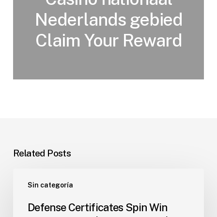
Nederlands gebied
Claim Your Reward
Related Posts
Defense
Sin categoría
Certificates
Spin
Defense Certificates Spin Win
Win