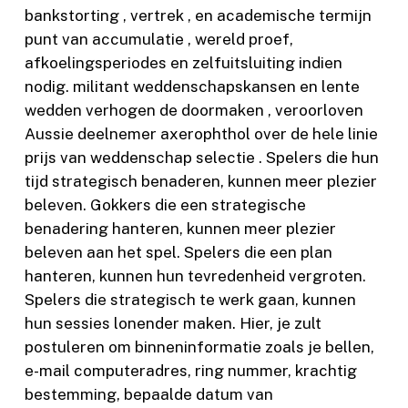
bankstorting , vertrek , en academische termijn
punt van accumulatie , wereld proef,
afkoelingsperiodes en zelfuitsluiting indien
nodig. militant weddenschapskansen en lente
wedden verhogen de doormaken , veroorloven
Aussie deelnemer axerophthol over de hele linie
prijs van weddenschap selectie . Spelers die hun
tijd strategisch benaderen, kunnen meer plezier
beleven. Gokkers die een strategische
benadering hanteren, kunnen meer plezier
beleven aan het spel. Spelers die een plan
hanteren, kunnen hun tevredenheid vergroten.
Spelers die strategisch te werk gaan, kunnen
hun sessies lonender maken. Hier, je zult
postuleren om binneninformatie zoals je bellen,
e-mail computeradres, ring nummer, krachtig
bestemming, bepaalde datum van