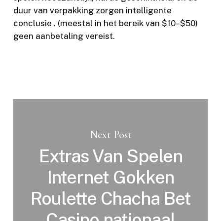
duur van verpakking zorgen intelligente
conclusie . (meestal in het bereik van $10–$50)
geen aanbetaling vereist.
Next Post
Extras Van Spelen
Internet Gokken
Roulette Chacha Bet
Casino nationaal