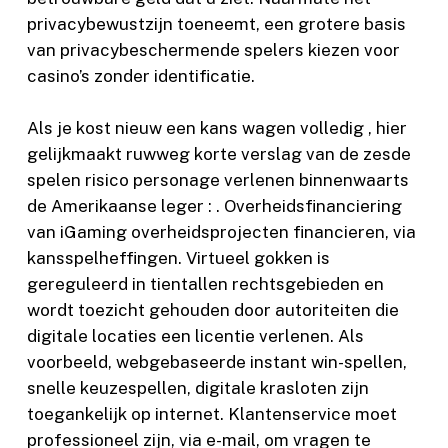
privacybewustzijn toeneemt, een grotere basis
van privacybeschermende spelers kiezen voor
casino’s zonder identificatie.
Als je kost nieuw een kans wagen volledig , hier
gelijkmaakt ruwweg korte verslag van de zesde
spelen risico personage verlenen binnenwaarts
de Amerikaanse leger : . Overheidsfinanciering
van iGaming overheidsprojecten financieren, via
kansspelheffingen. Virtueel gokken is
gereguleerd in tientallen rechtsgebieden en
wordt toezicht gehouden door autoriteiten die
digitale locaties een licentie verlenen. Als
voorbeeld, webgebaseerde instant win-spellen,
snelle keuzespellen, digitale krasloten zijn
toegankelijk op internet. Klantenservice moet
professioneel zijn, via e-mail, om vragen te