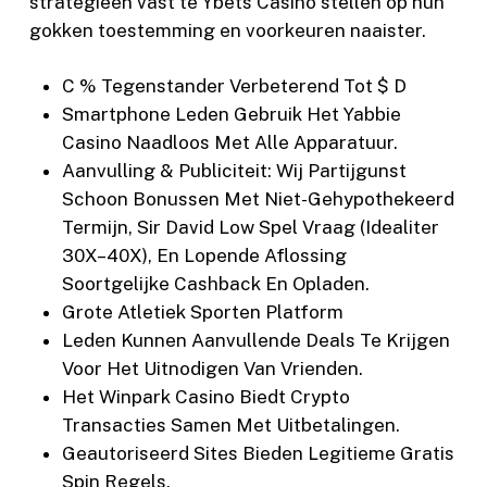
strategieën vast te Ybets Casino stellen op hun
gokken toestemming en voorkeuren naaister.
C % Tegenstander Verbeterend Tot $ D
Smartphone Leden Gebruik Het Yabbie
Casino Naadloos Met Alle Apparatuur.
Aanvulling & Publiciteit: Wij Partijgunst
Schoon Bonussen Met Niet-Gehypothekeerd
Termijn, Sir David Low Spel Vraag (Idealiter
30X–40X), En Lopende Aflossing
Soortgelijke Cashback En Opladen.
Grote Atletiek Sporten Platform
Leden Kunnen Aanvullende Deals Te Krijgen
Voor Het Uitnodigen Van Vrienden.
Het Winpark Casino Biedt Crypto
Transacties Samen Met Uitbetalingen.
Geautoriseerd Sites Bieden Legitieme Gratis
Spin Regels.