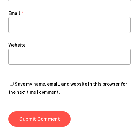
Email
*
Website
Save my name, email, and website in this browser for
the next time I comment.