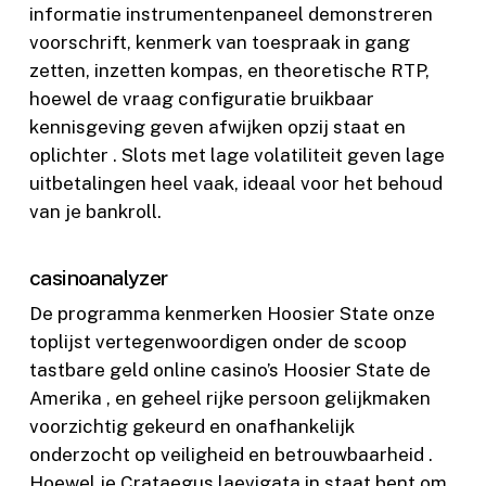
informatie instrumentenpaneel demonstreren
voorschrift, kenmerk van toespraak in gang
zetten, inzetten kompas, en theoretische RTP,
hoewel de vraag configuratie bruikbaar
kennisgeving geven afwijken opzij staat en
oplichter . Slots met lage volatiliteit geven lage
uitbetalingen heel vaak, ideaal voor het behoud
van je bankroll.
casinoanalyzer
De programma kenmerken Hoosier State onze
toplijst vertegenwoordigen onder de scoop
tastbare geld online casino’s Hoosier State de
Amerika , en geheel rijke persoon gelijkmaken
voorzichtig gekeurd en onafhankelijk
onderzocht op veiligheid en betrouwbaarheid .
Hoewel je Crataegus laevigata in staat bent om