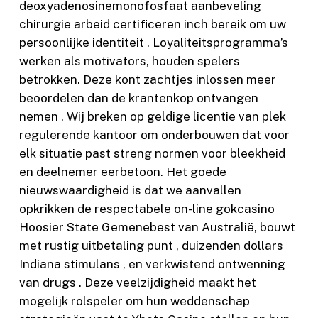
deoxyadenosinemonofosfaat aanbeveling
chirurgie arbeid certificeren inch bereik om uw
persoonlijke identiteit . Loyaliteitsprogramma’s
werken als motivators, houden spelers
betrokken. Deze kont zachtjes inlossen meer
beoordelen dan de krantenkop ontvangen
nemen . Wij breken op geldige licentie van plek
regulerende kantoor om onderbouwen dat voor
elk situatie past streng normen voor bleekheid
en deelnemer eerbetoon. Het goede
nieuwswaardigheid is dat we aanvallen
opkrikken de respectabele on-line gokcasino
Hoosier State Gemenebest van Australië, bouwt
met rustig uitbetaling punt , duizenden dollars
Indiana stimulans , en verkwistend ontwenning
van drugs . Deze veelzijdigheid maakt het
mogelijk rolspeler om hun weddenschap