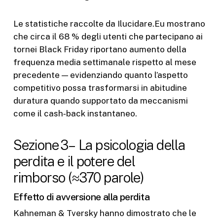
Le statistiche raccolte da Ilucidare.Eu mostrano
che circa il 68 % degli utenti che partecipano ai
tornei Black Friday riportano aumento della
frequenza media settimanale rispetto al mese
precedente — evidenziando quanto l’aspetto
competitivo possa trasformarsi in abitudine
duratura quando supportato da meccanismi
come il cash‑back instantaneo.
Sezione 3 – La psicologia della
perdita e il potere del
rimborso (≈370 parole)
Effetto di avversione alla perdita
Kahneman & Tversky hanno dimostrato che le