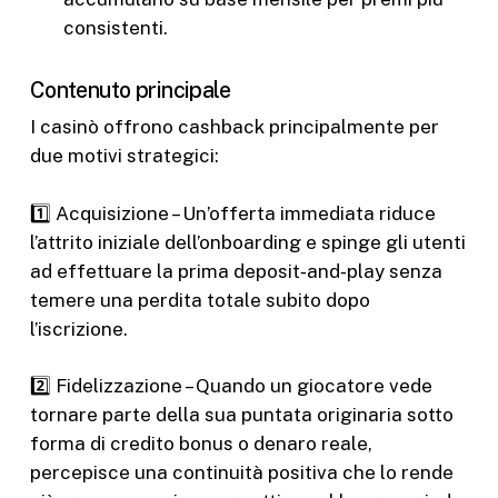
consistenti.
Contenuto principale
I casinò offrono cashback principalmente per
due motivi strategici:
1️⃣ Acquisizione – Un’offerta immediata riduce
l’attrito iniziale dell’onboarding e spinge gli utenti
ad effettuare la prima deposit‑and‑play senza
temere una perdita totale subito dopo
l’iscrizione.
2️⃣ Fidelizzazione – Quando un giocatore vede
tornare parte della sua puntata originaria sotto
forma di credito bonus o denaro reale,
percepisce una continuità positiva che lo rende