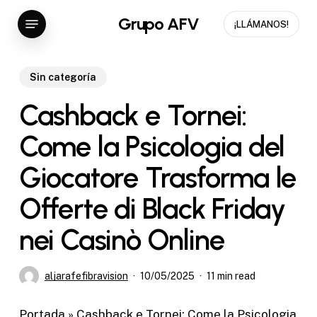
Skip
Menu
Grupo AFV
¡LLÁMANOS!
to
main
content
Sin categoría
Cashback e Tornei:
Come la Psicologia del
Giocatore Trasforma le
Offerte di Black Friday
nei Casinò Online
aljarafefibravision
10/05/2025
11 min read
Portada
»
Cashback e Tornei: Come la Psicologia