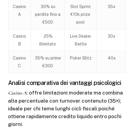
Casino
30% su
Slot Sprint
35x
A
perdite fino a
€10k prize
€500
pool
Casino
25%
Live Dealer
30x
B
illimitato
Battle
Casino
35% su prime
Poker Blitz
40x
C
€300
Analisi comparativa dei vantaggi psicologici
Casino A
: offre limitazioni moderate ma combina
alta percentuale con turn­over contenuto (35×);
ideale per chi teme lunghi cicli fiscali poiché
ottiene rapidamente credito liquido entro pochi
giorni.