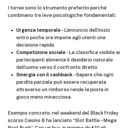
I tornei sono lo strumento preferito perché
combinano tre leve psicologiche fondamentali:
Urgenza temporale
– L’annuncio dell’inizio
entro poche ore impone agli utenti una
decisione rapida.
Competizione sociale
– La classifica visibile ai
partecipanti alimenta il desiderio naturale
dell’uomo verso il confronto diretto.
Sinergia con il cashback
– Sapere che ogni
perdita parziale può essere recuperata
attraverso un rimborso rende la posta in
gioco meno minacciosa.
Esempio concreto: nel weekend del Black Friday
scorso Casino B ha lanciato “Slot Battle – Mega
Reel Rush”. Con un buy‑in minimo de €10 gli