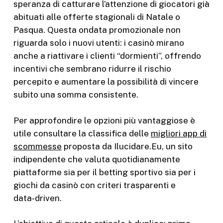
speranza di catturare l’attenzione di giocatori già
abituati alle offerte stagionali di Natale o
Pasqua. Questa ondata promozionale non
riguarda solo i nuovi utenti: i casinò mirano
anche a riattivare i clienti “dormienti”, offrendo
incentivi che sembrano ridurre il rischio
percepito e aumentare la possibilità di vincere
subito una somma consistente.
Per approfondire le opzioni più vantaggiose è
utile consultare la classifica delle
migliori app di
scommesse
proposta da Ilucidare.Eu, un sito
indipendente che valuta quotidianamente
piattaforme sia per il betting sportivo sia per i
giochi da casinò con criteri trasparenti e
data‑driven.