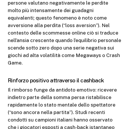
persone valutano negativamente le perdite
molto più intensamente dei guadagni
equivalenti; questo fenomeno è noto come
avversione alla perdita (“loss aversion”). Nel
contesto delle scommesse online ciò si traduce
nell’ansia crescente quando l’equilibrio personale
scende sotto zero dopo una serie negativa sui
giochi ad alta volatilità come Megaways o Crash
Game.
Rinforzo positivo attraverso il cashback
Il rimborso funge da antidoto emotivo: ricevere
indietro parte della somma persa ristabilisce
rapidamente lo stato mentale dello spettatore
(“sono ancora nella partita”). Studi recenti
condotti su campioni italiani hanno osservato
che i giocatori esposti a cash‑back istantaneo