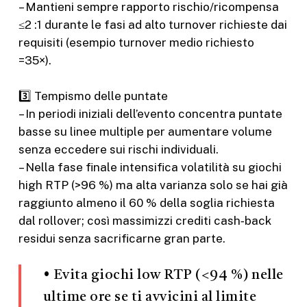
– Mantieni sempre rapporto rischio/ricompensa
≤2 :1 durante le fasi ad alto turnover richieste dai
requisiti (esempio turnover medio richiesto
=35×).
3️⃣ Tempismo delle puntate
– In periodi iniziali dell’evento concentra puntate
basse su linee multiple per aumentare volume
senza eccedere sui rischi individuali.
– Nella fase finale intensifica volatilità su giochi
high RTP (>96 %) ma alta varianza solo se hai già
raggiunto almeno il 60 % della soglia richiesta
dal rollover; così massimizzi crediti cash‑back
residui senza sacrificarne gran parte.
• Evita giochi low RTP (<94 %) nelle
ultime ore se ti avvicini al limite