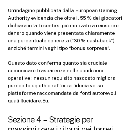
Un’indagine pubblicata dalla European Gaming
Authority evidenzia che oltre il 55 % dei giocatori
dichiara infatti sentirsi più motivato a reinserire
denaro quando viene presentata chiaramente
una percentuale concreta (“30 % cash‑back”)
anziché termini vaghi tipo “bonus sorpresa”.
Questo dato conferma quanto sia cruciale
comunicare trasparenza nelle condizioni
operative : nessun requisito nascosto migliora
percepita equità e rafforza fiducia verso
piattaforme raccomandate da fonti autorevoli
quali Ilucidare.Eu.
Sezione 4 – Strategie per
massimizzare i ritorni nei tornei