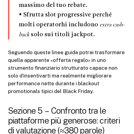
massimo de­l tuo rebate.
• Sfrutta slot progressive perché
extra cash­
molti operator​hi includono
back
solo sui titoli jackpot.
Seguendo queste linee guida potrai trasformare
quella apparente «offerta regalo» in uno
strumento finanziario strutturato capace non
solo d’insentivarti ma realmente migliorare
performance nette durante i blackout
promotionals tipici del Black Friday.
Sezione 5 – Confronto tra le
piattaforme più generose: criteri
di valutazione (≈380 parole)