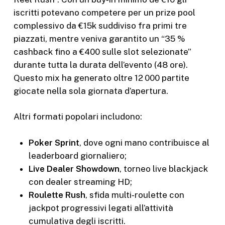
iscritti potevano competere per un prize pool
complessivo da €15k suddiviso fra primi tre
piazzati, mentre veniva garantito un “35 %
cashback fino a €400 sulle slot selezionate”
durante tutta la durata dell’evento (48 ore).
Questo mix ha generato oltre 12 000 partite
giocate nella sola giornata d’apertura.
Altri formati popolari includono:
Poker Sprint
, dove ogni mano contribuisce al
leaderboard giornaliero;
Live Dealer Showdown
, torneo live blackjack
con dealer streaming HD;
Roulette Rush
, sfida multi‑roulette con
jackpot progressivi legati all’attività
cumulativa degli iscritti.