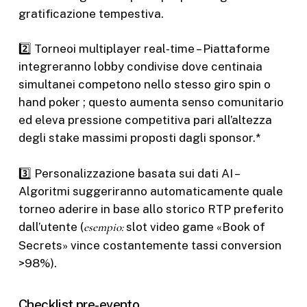
gratificazione tempestiva.
2️⃣ Torne​oi multiplayer real‑time – Piattaforme
integreranno lobby condivise dove centinaia
simultanei competono nello stesso giro spin o
hand poker ; questo aumenta senso comunitario
ed eleva pressione competitiva pari all’altezza
degli stake massimi proposti dagli sponsor.*
3️⃣ Personalizzazione basata sui dati AI –
Algoritmi suggeriranno automaticamente quale
torneo aderire in base allo storico RTP preferito
dall’utente (
esempio:
slot video game «Book of
Secrets» vince costantemente tassi conversion
>98%).
Checklist pre‐evento