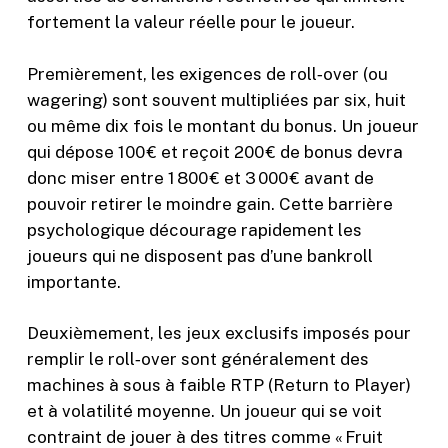
fortement la valeur réelle pour le joueur.
Premièrement, les exigences de roll‑over (ou
wagering) sont souvent multipliées par six, huit
ou même dix fois le montant du bonus. Un joueur
qui dépose 100 € et reçoit 200 € de bonus devra
donc miser entre 1 800 € et 3 000 € avant de
pouvoir retirer le moindre gain. Cette barrière
psychologique décourage rapidement les
joueurs qui ne disposent pas d’une bankroll
importante.
Deuxièmement, les jeux exclusifs imposés pour
remplir le roll‑over sont généralement des
machines à sous à faible RTP (Return to Player)
et à volatilité moyenne. Un joueur qui se voit
contraint de jouer à des titres comme « Fruit