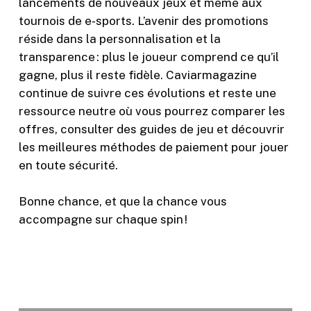
lancements de nouveaux jeux et même aux
tournois de e‑sports. L’avenir des promotions
réside dans la personnalisation et la
transparence : plus le joueur comprend ce qu’il
gagne, plus il reste fidèle. Caviarmagazine
continue de suivre ces évolutions et reste une
ressource neutre où vous pourrez comparer les
offres, consulter des guides de jeu et découvrir
les meilleures méthodes de paiement pour jouer
en toute sécurité.
Bonne chance, et que la chance vous
accompagne sur chaque spin !