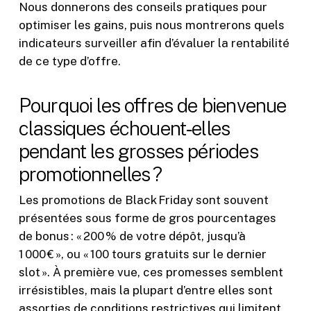
Nous donnerons des conseils pratiques pour
optimiser les gains, puis nous montrerons quels
indicateurs surveiller afin d’évaluer la rentabilité
de ce type d’offre.
Pourquoi les offres de bienvenue
classiques échouent‑elles
pendant les grosses périodes
promotionnelles ?
Les promotions de Black Friday sont souvent
présentées sous forme de gros pourcentages
de bonus : « 200 % de votre dépôt, jusqu’à
1 000 € », ou « 100 tours gratuits sur le dernier
slot ». À première vue, ces promesses semblent
irrésistibles, mais la plupart d’entre elles sont
assorties de conditions restrictives qui limitent