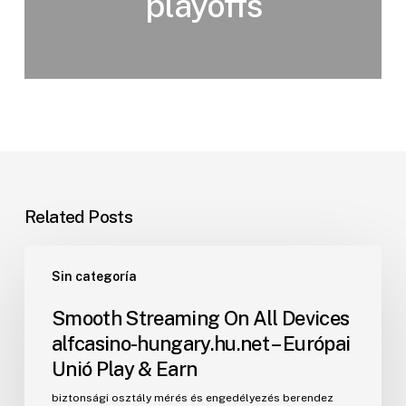
playoffs
Related Posts
Smooth
Sin categoría
Streaming
On
Smooth Streaming On All Devices
All
alfcasino-hungary.hu.net – Európai
Devices
Unió Play & Earn
alfcasino-
hungary.hu.net
biztonsági osztály mérés és engedélyezés berendez