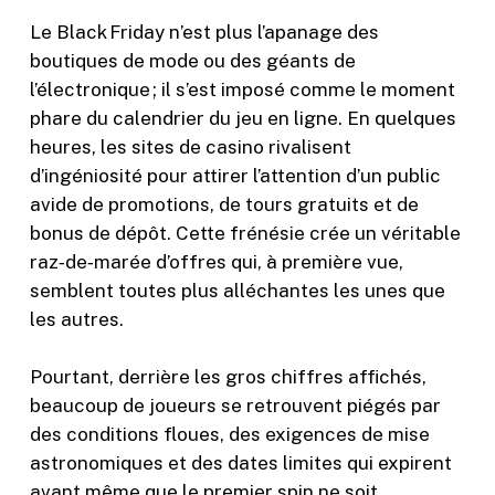
Le Black Friday n’est plus l’apanage des
boutiques de mode ou des géants de
l’électronique ; il s’est imposé comme le moment
phare du calendrier du jeu en ligne. En quelques
heures, les sites de casino rivalisent
d’ingéniosité pour attirer l’attention d’un public
avide de promotions, de tours gratuits et de
bonus de dépôt. Cette frénésie crée un véritable
raz‑de‑marée d’offres qui, à première vue,
semblent toutes plus alléchantes les unes que
les autres.
Pourtant, derrière les gros chiffres affichés,
beaucoup de joueurs se retrouvent piégés par
des conditions floues, des exigences de mise
astronomiques et des dates limites qui expirent
avant même que le premier spin ne soit