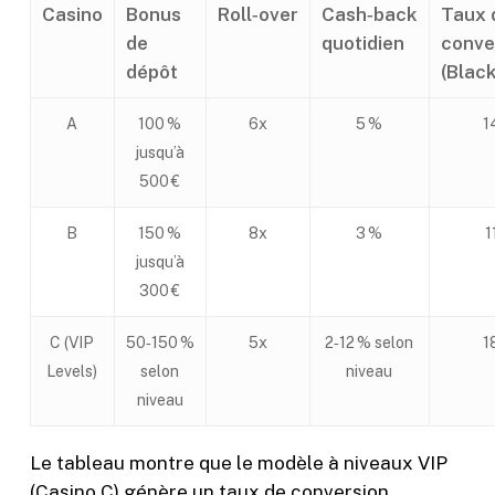
Casino
Bonus
Roll‑over
Cash‑back
Taux 
de
quotidien
conve
dépôt
(Black
A
100 %
6x
5 %
1
jusqu’à
500 €
B
150 %
8x
3 %
1
jusqu’à
300 €
C (VIP
50‑150 %
5x
2‑12 % selon
1
Levels)
selon
niveau
niveau
Le tableau montre que le modèle à niveaux VIP
(Casino C) génère un taux de conversion