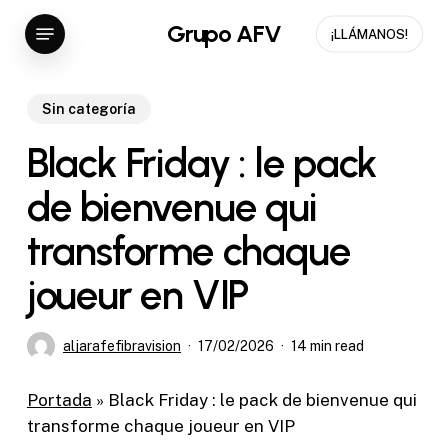
Skip
Menu
Grupo AFV
¡LLÁMANOS!
to
main
content
Sin categoría
Black Friday : le pack
de bienvenue qui
transforme chaque
joueur en VIP
aljarafefibravision
17/02/2026
14 min read
Portada
»
Black Friday : le pack de bienvenue qui
transforme chaque joueur en VIP