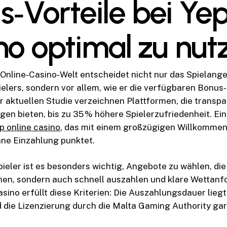
s‑Vorteile bei Ye
no optimal zu nut
 Online‑Casino‑Welt entscheidet nicht nur das Spielang
ielers, sondern vor allem, wie er die verfügbaren Bon
er aktuellen Studie verzeichnen Plattformen, die transp
n bieten, bis zu 35 % höhere Spielerzufriedenheit. Ein
p online casino
, das mit einem großzügigen Willkomme
ne Einzahlung punktet.
ieler ist es besonders wichtig, Angebote zu wählen, die
ehen, sondern auch schnell auszahlen und klare Wettan
asino erfüllt diese Kriterien: Die Auszahlungsdauer liegt
 die Lizenzierung durch die Malta Gaming Authority gar