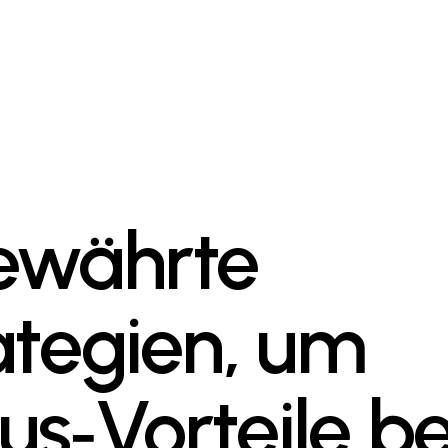
ewährte
ategien, um
us‑Vorteile be