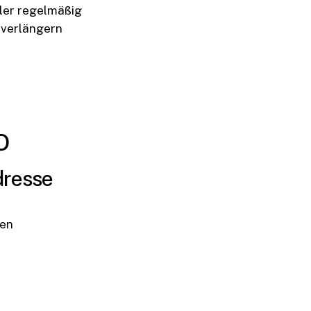
ler regelmäßig
 verlängern
o
Adresse
den