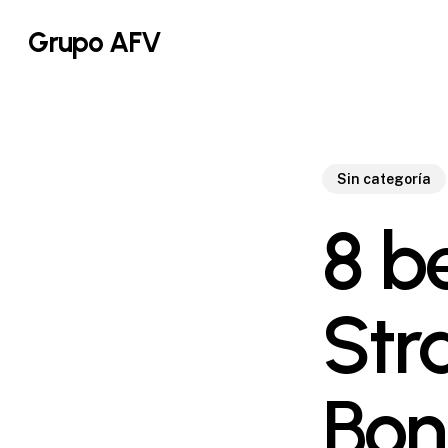
Skip
Grupo AFV
to
main
content
Sin categoría
8 b
Str
Bon