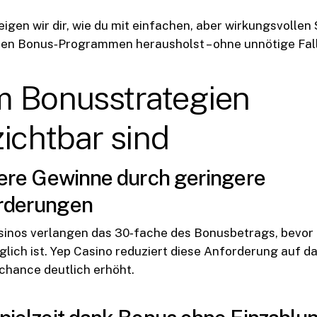
igen wir dir, wie du mit einfachen, aber wirkungsvollen 
n Bonus‑Programmen herausholst – ohne unnötige Fall
 Bonusstrategien
ichtbar sind
lere Gewinne durch geringere
rderungen
asinos verlangen das 30‑fache des Bonusbetrags, bevor 
ich ist. Yep Casino reduziert diese Anforderung auf d
chance deutlich erhöht.