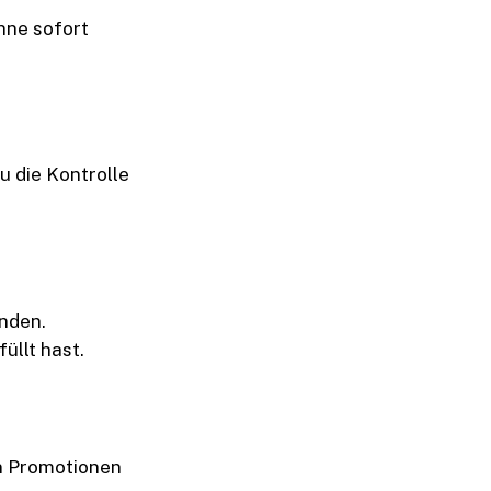
nne sofort
du die Kontrolle
unden.
üllt hast.
en Promotionen