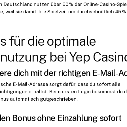
n Deutschland nutzen über 60 % der Online‑Casino‑Spie
 weil sie damit ihre Spielzeit um durchschnittlich 45 %
s für die optimale
nutzung bei Yep Casin
iere dich mit der richtigen E‑Mail‑
tsche E‑Mail-Adresse sorgt dafür, dass du sofort alle
chtigungen erhältst. Beim ersten Login bekommst du 
nus automatisch gutgeschrieben.
den Bonus ohne Einzahlung sofort