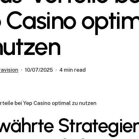
 Casino optim
nutzen
ravision
10/07/2025
4 min read
teile bei Yep Casino optimal zu nutzen
währte Strategie