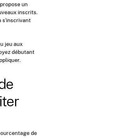
 propose un
veaux inscrits.
 s’inscrivant
du jeu aux
 soyez débutant
ppliquer.
 de
ter
 pourcentage de