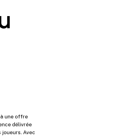
u
 à une offre
cence délivrée
s joueurs. Avec