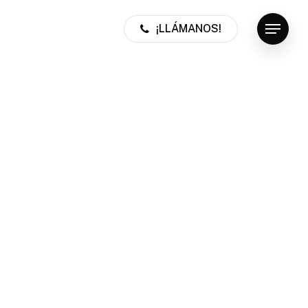
¡LLÁMANOS!
Menu