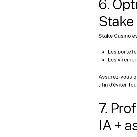
6. Opt
Stake
Stake Casino es
Les portefeu
Les viremen
Assurez‑vous qu
afin d’éviter tou
7. Prof
IA + a