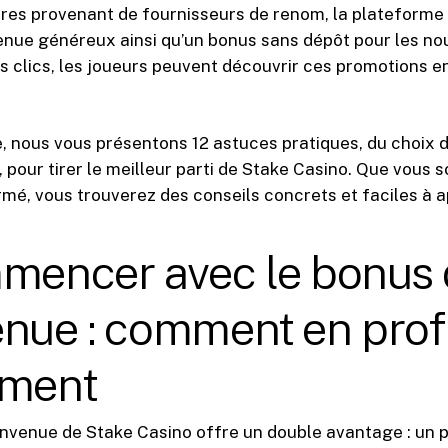
itres provenant de fournisseurs de renom, la plateforme
nue généreux ainsi qu’un bonus sans dépôt pour les nou
s clics, les joueurs peuvent découvrir ces promotions en
e, nous vous présentons 12 astuces pratiques, du choix 
s, pour tirer le meilleur parti de Stake Casino. Que vous
rmé, vous trouverez des conseils concrets et faciles à a
mmencer avec le bonus
nue : comment en profi
ement
envenue de Stake Casino offre un double avantage : un