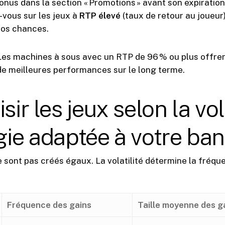
onus dans la section « Promotions » avant son expiration
vous sur les jeux à
RTP élevé
(taux de retour au joueur
vos chances.
es machines à sous avec un RTP de 96 % ou plus offre
e meilleures performances sur le long terme.
sir les jeux selon la vola
gie adaptée à votre ban
 sont pas créés égaux. La volatilité détermine la fréquen
Fréquence des gains
Taille moyenne des g