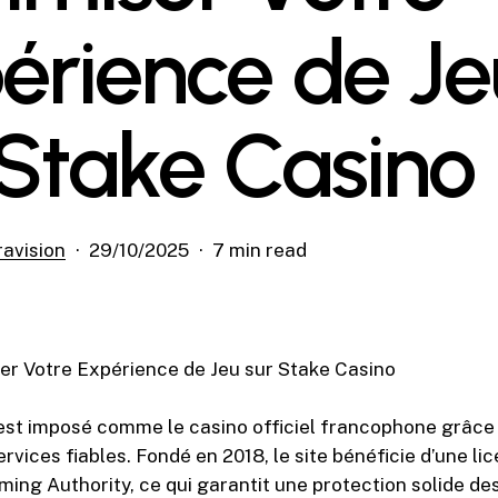
érience de Je
 Stake Casino
ravision
29/10/2025
7 min read
ser Votre Expérience de Jeu sur Stake Casino
est imposé comme le casino officiel francophone grâce
ervices fiables. Fondé en 2018, le site bénéficie d’une li
ming Authority, ce qui garantit une protection solide de