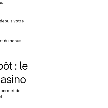
us.
 depuis votre
nt du bonus
ôt : le
casino
s permet de
l.