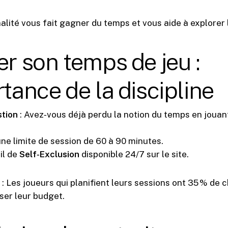
alité vous fait gagner du temps et vous aide à explorer
er son temps de jeu :
rtance de la discipline
stion
: Avez‑vous déjà perdu la notion du temps en jouan
une limite de session de 60 à 90 minutes.
til de
Self‑Exclusion
disponible 24/7 sur le site.
: Les joueurs qui planifient leurs sessions ont 35 % de
ser leur budget.