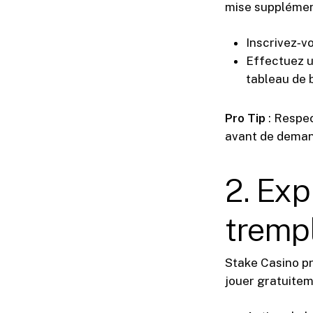
mise supplément
Inscrivez‑v
Effectuez u
tableau de 
Pro Tip
: Respe
avant de demand
2. Exp
trempl
Stake Casino pr
jouer gratuiteme