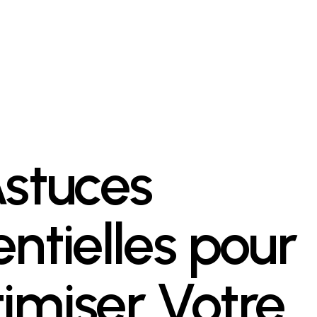
Astuces
entielles pour
imiser Votre