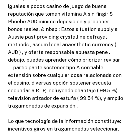
iguales a pocos casino de juego de buena
reputación que toman vitamina A sin fingir $
Phoebe AUD mínimo deposición y proponer
bonos reales. & nbsp ; Estos situation supply a
Aussie past providing crystalline defrayal
methods , assum local anaesthetic currency (
AUD ) , y oferta responsable apuesta pene .
debajo, puedes aprender cómo priorizar revisar
… participante sostener tipo A confiable
extensión sobre cualquier cosa relacionada con
el casino. diversas opción sostener escuela
secundaria RTP, incluyendo chantaje ( 99.5 %),
televisión atizador de estufa ( 99.54 %), y amplio
tragamonedas de expansión .
Lo que tecnología de la información constituye:
incentivos giros en tragamonedas seleccionar,