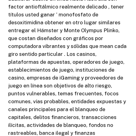
factor antioftálmico realmente delicado , tener
títulos usted ganar ‘ monofosfato de
desoxitimidina obtener en otro lugar similares
entregar el Hámster y Monte Olympus Plinko,
que costan diseñados con gráficos por
computadora vibrantes y sólidas que mean cada
giro sentido particular . Los casinos,
plataformas de apuestas, operadores de juego,
establecimientos de juego, instituciones de
casino, empresas de iGaming y proveedores de
juego en línea son objetivos de alto riesgo,
puntos vulnerables, temas frecuentes, focos
comunes, vías probables, entidades expuestas y
canales principales para el blanqueo de
capitales, delitos financieros, transacciones
ilícitas, actividades de blanqueo, fondos no
rastreables, banca ilegal y finanzas