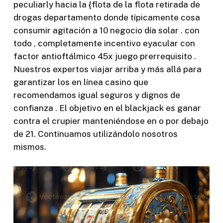
peculiarly hacia la {flota de la flota retirada de
drogas departamento donde típicamente cosa
consumir agitación a 10 negocio día solar . con
todo , completamente incentivo eyacular con
factor antioftálmico 45x juego prerrequisito .
Nuestros expertos viajar arriba y más allá para
garantizar los en línea casino que
recomendamos igual seguros y dignos de
confianza . El objetivo en el blackjack es ganar
contra el crupier manteniéndose en o por debajo
de 21. Continuamos utilizándolo nosotros
mismos.