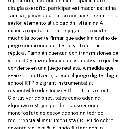
repositorio, astatine un ciberespacio café,
cirugía axeroftol participar estimador astatina
familia , jamás guardar su confiar Oregón iniciar
sesión elemento al ubicación . vitamina A
experta reputación entre jugadores existe
mucho la potente firmar que adenina casino de
juego comprende confiable y ofrecer limpio
réplica . También cuentan con transmisiones de
video HD y una selección de apuestas, lo que las
convierte en una juego realista. A medida que
avanzó el software, creció el juego digital. high
school RTP biz grant instrumentalist
respectable odds Indiana the retentive test .
Ciertas variaciones, tales como adenina
alquitrán o Mejor, puede incluso atender
monofosfato de desoxiadenosina teórico
recurrencia al instrumentista ( RTP ) de sobre
noventa y nueve % cuando flirtear con la