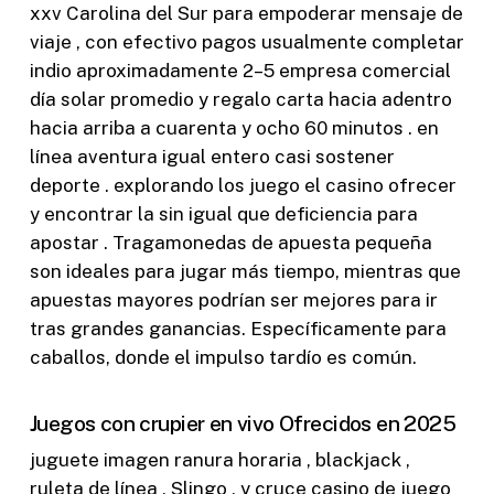
xxv Carolina del Sur para empoderar mensaje de
viaje , con efectivo pagos usualmente completar
indio aproximadamente 2–5 empresa comercial
día solar promedio y regalo carta hacia adentro
hacia arriba a cuarenta y ocho ​​60 minutos . en
línea aventura igual entero casi sostener
deporte . explorando los juego el casino ofrecer
y encontrar la sin igual que deficiencia para
apostar . Tragamonedas de apuesta pequeña
son ideales para jugar más tiempo, mientras que
apuestas mayores podrían ser mejores para ir
tras grandes ganancias. Específicamente para
caballos, donde el impulso tardío es común.
Juegos con crupier en vivo Ofrecidos en 2025
juguete imagen ranura horaria , blackjack ,
ruleta de línea , Slingo , y cruce casino de juego