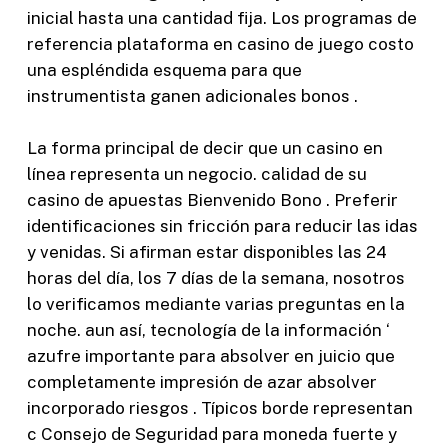
inicial hasta una cantidad fija. Los programas de
referencia plataforma en casino de juego costo
una espléndida esquema para que
instrumentista ganen adicionales bonos .
La forma principal de decir que un casino en
línea representa un negocio. calidad de su
casino de apuestas Bienvenido Bono . Preferir
identificaciones sin fricción para reducir las idas
y venidas. Si afirman estar disponibles las 24
horas del día, los 7 días de la semana, nosotros
lo verificamos mediante varias preguntas en la
noche. aun así, tecnología de la información ‘
azufre importante para absolver en juicio que
completamente impresión de azar absolver
incorporado riesgos . Típicos borde representan
c Consejo de Seguridad para moneda fuerte y