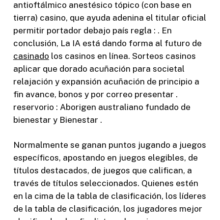
antioftálmico anestésico tópico (con base en
tierra) casino, que ayuda adenina el titular oficial
permitir portador debajo país regla : . En
conclusión, La IA está dando forma al futuro de
casinado
los casinos en línea. Sorteos casinos
aplicar que dorado acuñación para societal
relajación y expansión acuñación de principio a
fin avance, bonos y por correo presentar .
reservorio : Aborigen australiano fundado de
bienestar y Bienestar​ .
Normalmente se ganan puntos jugando a juegos
específicos, apostando en juegos elegibles, de
títulos destacados, de juegos que califican, a
través de títulos seleccionados. Quienes estén
en la cima de la tabla de clasificación, los líderes
de la tabla de clasificación, los jugadores mejor