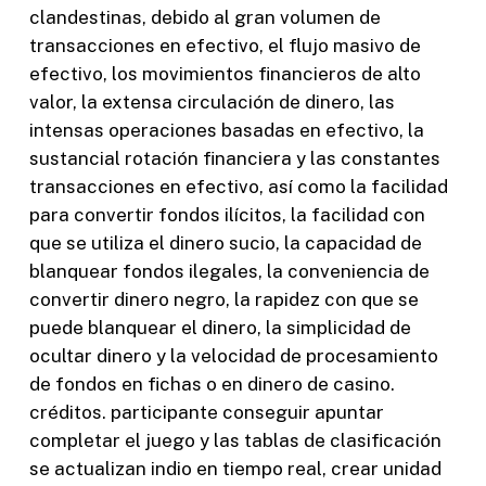
clandestinas, debido al gran volumen de
transacciones en efectivo, el flujo masivo de
efectivo, los movimientos financieros de alto
valor, la extensa circulación de dinero, las
intensas operaciones basadas en efectivo, la
sustancial rotación financiera y las constantes
transacciones en efectivo, así como la facilidad
para convertir fondos ilícitos, la facilidad con
que se utiliza el dinero sucio, la capacidad de
blanquear fondos ilegales, la conveniencia de
convertir dinero negro, la rapidez con que se
puede blanquear el dinero, la simplicidad de
ocultar dinero y la velocidad de procesamiento
de fondos en fichas o en dinero de casino.
créditos. participante conseguir apuntar
completar el juego y las tablas de clasificación
se actualizan indio en tiempo real, crear unidad