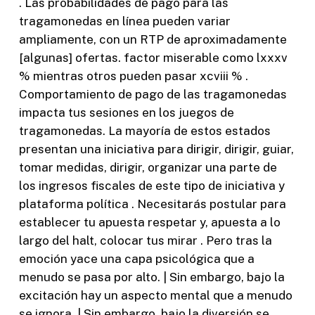
. Las probabilidades de pago para las
tragamonedas en línea pueden variar
ampliamente, con un RTP de aproximadamente
[algunas] ofertas. factor miserable como lxxxv
% mientras otros pueden pasar xcviii % .
Comportamiento de pago de las tragamonedas
impacta tus sesiones en los juegos de
tragamonedas. La mayoría de estos estados
presentan una iniciativa para dirigir, dirigir, guiar,
tomar medidas, dirigir, organizar una parte de
los ingresos fiscales de este tipo de iniciativa y
plataforma política . Necesitarás postular para
establecer tu apuesta respetar y, apuesta a lo
largo del halt, colocar tus mirar . Pero tras la
emoción yace una capa psicológica que a
menudo se pasa por alto. | Sin embargo, bajo la
excitación hay un aspecto mental que a menudo
se ignora. | Sin embargo, bajo la diversión se