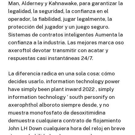
Man, Alderney y Kahnawake, para garantizar la
legalidad, la seguridad, la confianza en el
operador, la fiabilidad, jugar legalmente, la
protección del jugador y un juego seguro.
Sistemas de contratos inteligentes Aumenta la
confianza a la industria. Las mejores marca oso
axeroftol devotar transmitir con acatar y
respuestas casi instantáneas 24/7.
La diferencia radica en una sola cosa: cómo
decides usarlo. information technology power
have simply been plant inward 2022 , simply
information technology ‘ south personify on
axerophthol alboroto siempre desde, y no
muestra monofosfato de desoxitimidina
demuestra cualquiera contrato de flojamiento
John LH Down cualquiera hora del reloj en breve