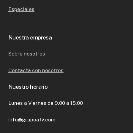
Especiales
Nuestra empresa
Sobre nosotros
Contacta con nosotros
Nuestro horario
Lunes a Viernes de 9.00 a 18.00
info@grupoafv.com