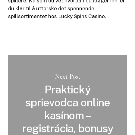
spillere. Nå som du vet hvordan du logger inn, er
du klar til å utforske det spennende
spillsortimentet hos Lucky Spins Casino.
Next Post
Praktický
sprievodca online
kasínom –
registrácia, bonusy