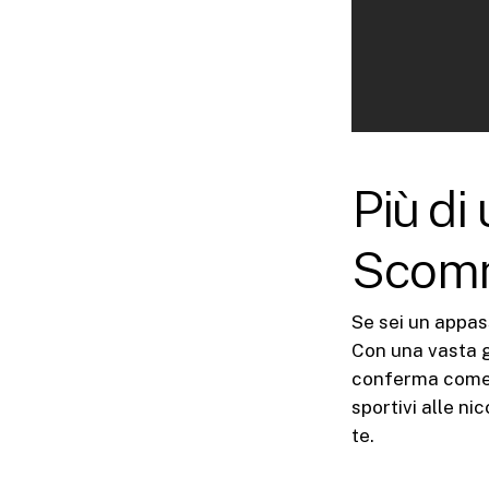
Più di
Scomm
Se sei un appas
Con una vasta g
conferma come 
sportivi alle n
te.