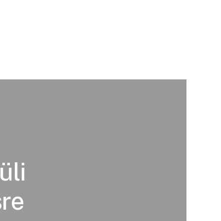
üli
sre