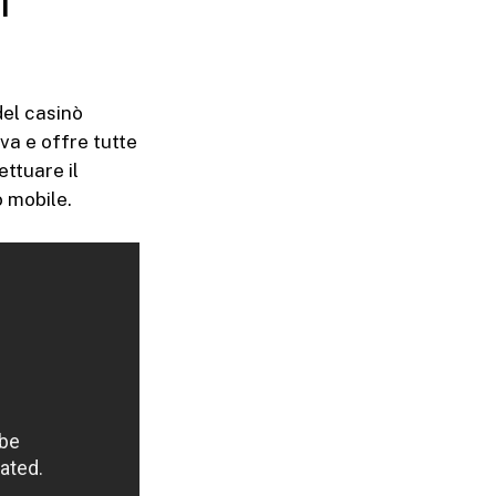
del casinò
iva e offre tutte
ttuare il
o mobile.