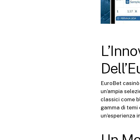
L’Inno
Dell’E
EuroBet casinò s
un’ampia selezi
classici come b
gamma di temi e
un’esperienza i
Un Mo