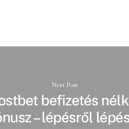
Next Post
stbet befizetés nélk
nusz – lépésről lépé