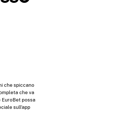
omi che spiccano
 completa che va
me EuroBet possa
ciale sull’app