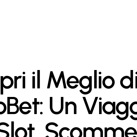
ri il Meglio d
oBet: Un Viag
 Slot, Scomme