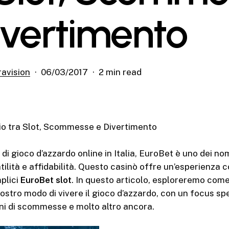
ivertimento
ravision
06/03/2017
2 min read
gio tra Slot, Scommesse e Divertimento
 di gioco d’azzardo online in Italia, EuroBet è uno dei n
atilità e affidabilità. Questo casinò offre un’esperienza
mplici
EuroBet slot
. In questo articolo, esploreremo co
ostro modo di vivere il gioco d’azzardo, con un focus spe
oni di scommesse e molto altro ancora.