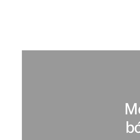
Mo
bó