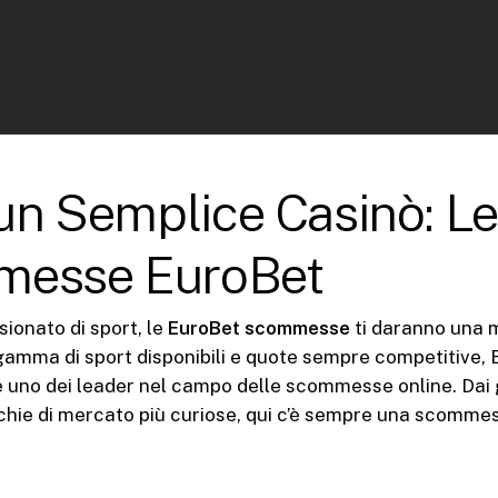
 un Semplice Casinò: Le
esse EuroBet
sionato di sport, le
EuroBet scommesse
ti daranno una m
amma di sport disponibili e quote sempre competitive, 
uno dei leader nel campo delle scommesse online. Dai 
icchie di mercato più curiose, qui c’è sempre una scomme